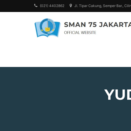
Skip
(021) 4402862
Jl. Tipar Cakung, Semper Bar., Cili
to
content
YU