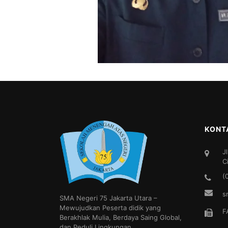
KONT
J
C
(
s
SMA Negeri 75 Jakarta Utara –
Mewujudkan Peserta didik yang
F
Berakhlak Mulia, Berdaya Saing Global,
dan Peduli Lingkungan.