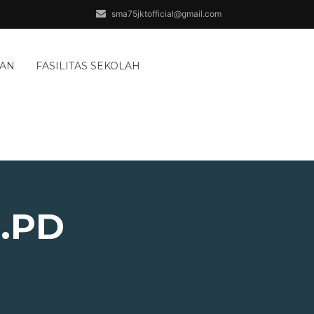
sma75jktofficial@gmail.com
AAN
FASILITAS SEKOLAH
.PD