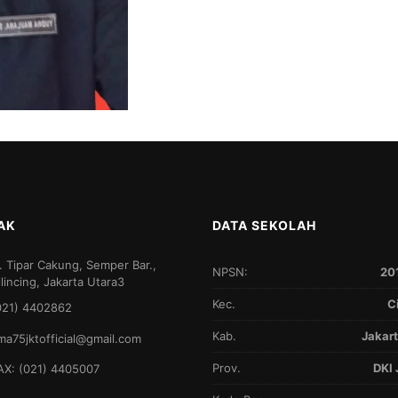
AK
DATA SEKOLAH
l. Tipar Cakung, Semper Bar.,
NPSN:
20
ilincing, Jakarta Utara3
Kec.
C
021) 4402862
Kab.
Jakart
ma75jktofficial@gmail.com
Prov.
DKI 
AX: (021) 4405007