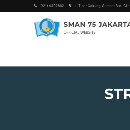
(021) 4402862
Jl. Tipar Cakung, Semper Bar., Cili
ST