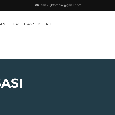
sma75jktofficial@gmail.com
AAN
FASILITAS SEKOLAH
ASI