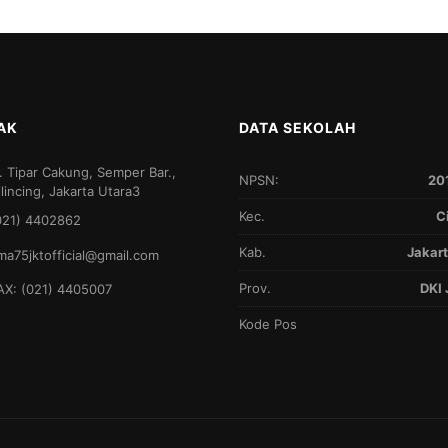
AK
DATA SEKOLAH
l. Tipar Cakung, Semper Bar.,
NPSN:
20
ilincing, Jakarta Utara3
Kec.
C
021) 4402862
Kab.
Jakart
ma75jktofficial@gmail.com
Prov.
DKI 
AX: (021) 4405007
Kode Pos