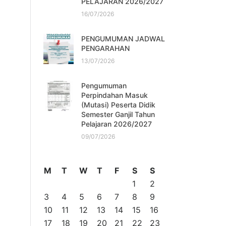
PELAJARAN 2026/2027
16/07/2026
PENGUMUMAN JADWAL
PENGARAHAN
13/07/2026
Pengumuman
Perpindahan Masuk
(Mutasi) Peserta Didik
Semester Ganjil Tahun
Pelajaran 2026/2027
09/07/2026
M
T
W
T
F
S
S
1
2
3
4
5
6
7
8
9
10
11
12
13
14
15
16
17
18
19
20
21
22
23