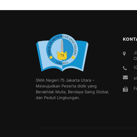
KONT
J
C
(
s
SMA Negeri 75 Jakarta Utara –
Mewujudkan Peserta didik yang
F
Berakhlak Mulia, Berdaya Saing Global,
dan Peduli Lingkungan.