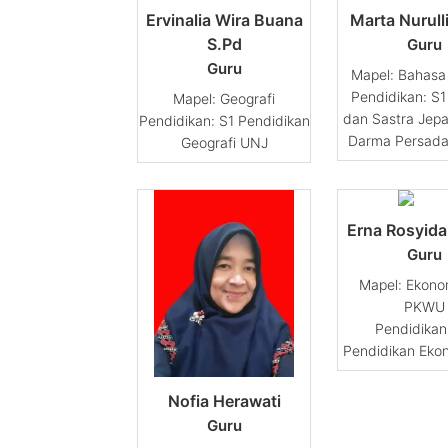
Ervinalia Wira Buana
Marta Nurulli
S.Pd
Guru
Guru
Bahasa
Pendidikan: S
Geografi
dan Sastra Jepa
Pendidikan: S1 Pendidikan
Darma Persada
Geografi UNJ
Erna Rosyida
Guru
Ekono
PKWU
Pendidikan:
Pendidikan Eko
Nofia Herawati
Guru