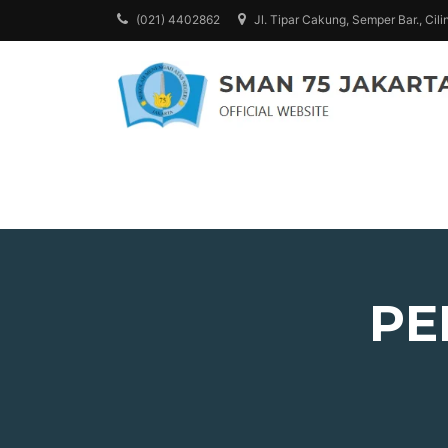
(021) 4402862
Jl. Tipar Cakung, Semper Bar., Cili
PE