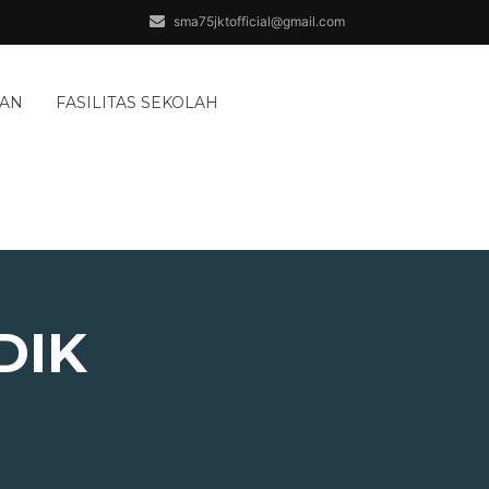
sma75jktofficial@gmail.com
AAN
FASILITAS SEKOLAH
DIK