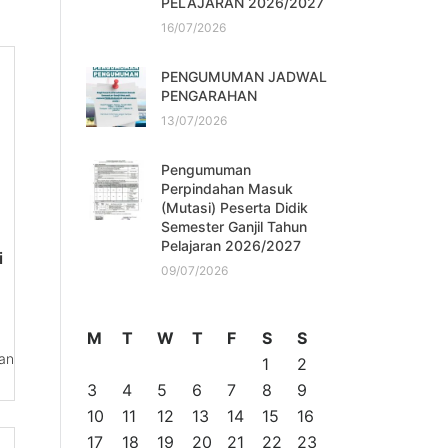
PELAJARAN 2026/2027
16/07/2026
PENGUMUMAN JADWAL
PENGARAHAN
13/07/2026
Pengumuman
Perpindahan Masuk
(Mutasi) Peserta Didik
Semester Ganjil Tahun
Pelajaran 2026/2027
i
09/07/2026
M
T
W
T
F
S
S
an
1
2
3
4
5
6
7
8
9
10
11
12
13
14
15
16
17
18
19
20
21
22
23