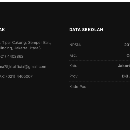
AK
DATA SEKOLAH
l. Tipar Cakung, Semper Bar.,
NPSN:
20
ilincing, Jakarta Utara3
Kec.
C
021) 4402862
Kab.
Jakart
ma75jktofficial@gmail.com
Prov.
DKI 
AX: (021) 4405007
Kode Pos