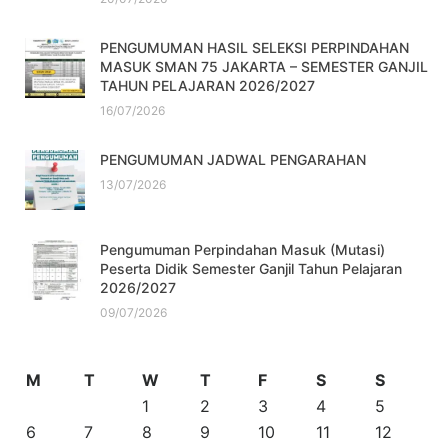
PENGUMUMAN HASIL SELEKSI PERPINDAHAN
MASUK SMAN 75 JAKARTA – SEMESTER GANJIL
TAHUN PELAJARAN 2026/2027
16/07/2026
PENGUMUMAN JADWAL PENGARAHAN
13/07/2026
Pengumuman Perpindahan Masuk (Mutasi)
Peserta Didik Semester Ganjil Tahun Pelajaran
2026/2027
09/07/2026
M
T
W
T
F
S
S
1
2
3
4
5
6
7
8
9
10
11
12