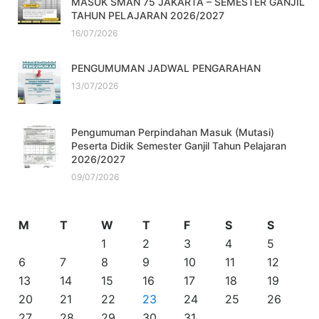
MASUK SMAN 75 JAKARTA – SEMESTER GANJIL
TAHUN PELAJARAN 2026/2027
16/07/2026
PENGUMUMAN JADWAL PENGARAHAN
13/07/2026
Pengumuman Perpindahan Masuk (Mutasi)
Peserta Didik Semester Ganjil Tahun Pelajaran
2026/2027
09/07/2026
M
T
W
T
F
S
S
1
2
3
4
5
6
7
8
9
10
11
12
13
14
15
16
17
18
19
20
21
22
23
24
25
26
27
28
29
30
31