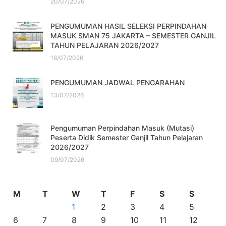
20/07/2026
PENGUMUMAN HASIL SELEKSI PERPINDAHAN
MASUK SMAN 75 JAKARTA – SEMESTER GANJIL
TAHUN PELAJARAN 2026/2027
16/07/2026
PENGUMUMAN JADWAL PENGARAHAN
13/07/2026
Pengumuman Perpindahan Masuk (Mutasi)
Peserta Didik Semester Ganjil Tahun Pelajaran
2026/2027
09/07/2026
M
T
W
T
F
S
S
1
2
3
4
5
6
7
8
9
10
11
12