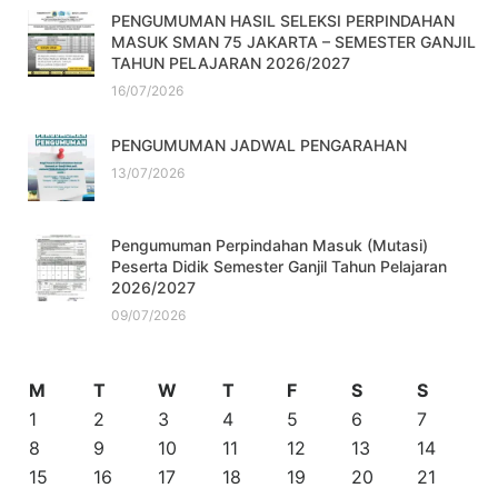
PENGUMUMAN HASIL SELEKSI PERPINDAHAN
MASUK SMAN 75 JAKARTA – SEMESTER GANJIL
TAHUN PELAJARAN 2026/2027
16/07/2026
PENGUMUMAN JADWAL PENGARAHAN
13/07/2026
Pengumuman Perpindahan Masuk (Mutasi)
Peserta Didik Semester Ganjil Tahun Pelajaran
2026/2027
09/07/2026
M
T
W
T
F
S
S
1
2
3
4
5
6
7
8
9
10
11
12
13
14
15
16
17
18
19
20
21