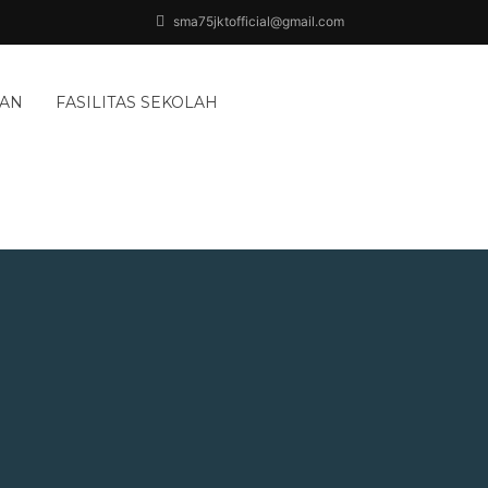
sma75jktofficial@gmail.com
AAN
FASILITAS SEKOLAH