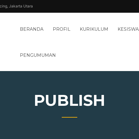
ncing, Jakarta Utara
aya
BERANDA
PROFIL
KURIKULUM
KESISW
PENGUMUMAN
PUBLISH