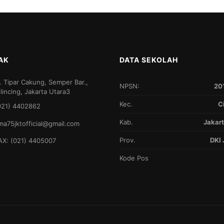
AK
DATA SEKOLAH
l. Tipar Cakung, Semper Bar.,
NPSN:
20
ilincing, Jakarta Utara3
Kec.
C
021) 4402862
Kab.
Jakart
ma75jktofficial@gmail.com
Prov.
DKI 
AX: (021) 4405007
Kode Pos