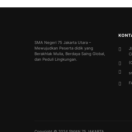
KONT
SMA Negeri 75 Jakarta Utara –
Mewujudkan Peserta didik yang
J
Berakhlak Mulia, Berdaya Saing Global,
C
dan Peduli Lingkungan.
(
s
F