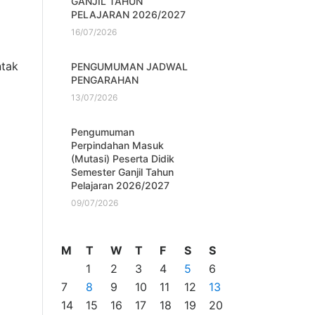
GANJIL TAHUN
PELAJARAN 2026/2027
16/07/2026
ntak
PENGUMUMAN JADWAL
PENGARAHAN
13/07/2026
Pengumuman
Perpindahan Masuk
(Mutasi) Peserta Didik
Semester Ganjil Tahun
Pelajaran 2026/2027
09/07/2026
M
T
W
T
F
S
S
1
2
3
4
5
6
7
8
9
10
11
12
13
14
15
16
17
18
19
20