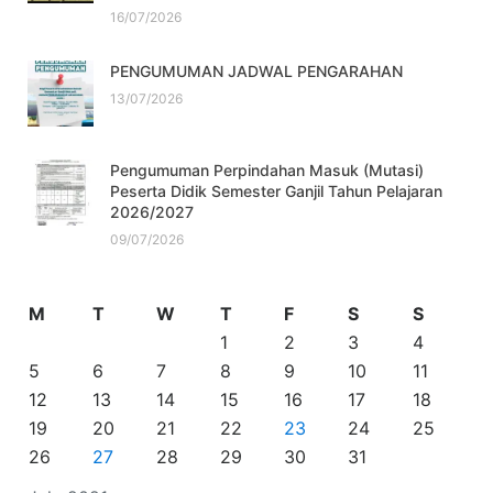
16/07/2026
PENGUMUMAN JADWAL PENGARAHAN
13/07/2026
Pengumuman Perpindahan Masuk (Mutasi)
Peserta Didik Semester Ganjil Tahun Pelajaran
2026/2027
09/07/2026
M
T
W
T
F
S
S
1
2
3
4
5
6
7
8
9
10
11
12
13
14
15
16
17
18
19
20
21
22
23
24
25
26
27
28
29
30
31