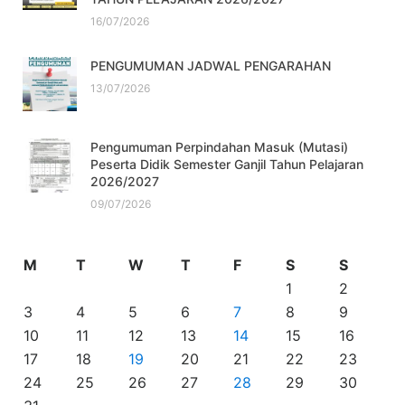
16/07/2026
PENGUMUMAN JADWAL PENGARAHAN
13/07/2026
Pengumuman Perpindahan Masuk (Mutasi)
Peserta Didik Semester Ganjil Tahun Pelajaran
2026/2027
09/07/2026
M
T
W
T
F
S
S
1
2
3
4
5
6
7
8
9
10
11
12
13
14
15
16
17
18
19
20
21
22
23
24
25
26
27
28
29
30