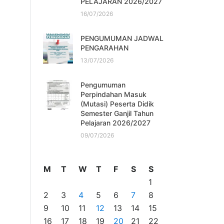
PELAJARAN 2026/2027
16/07/2026
PENGUMUMAN JADWAL
PENGARAHAN
13/07/2026
Pengumuman
Perpindahan Masuk
(Mutasi) Peserta Didik
Semester Ganjil Tahun
Pelajaran 2026/2027
09/07/2026
M
T
W
T
F
S
S
1
2
3
4
5
6
7
8
9
10
11
12
13
14
15
16
17
18
19
20
21
22