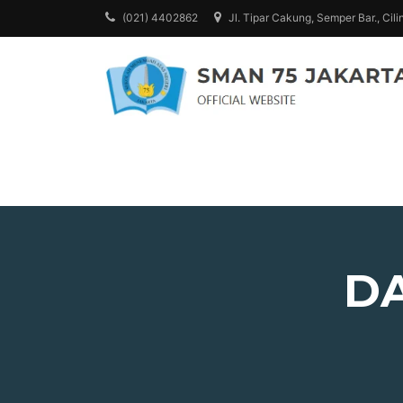
Skip
(021) 4402862
Jl. Tipar Cakung, Semper Bar., Cili
to
content
D