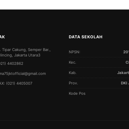
AK
DATA SEKOLAH
l. Tipar Cakung, Semper Bar.,
NPSN:
20
ilincing, Jakarta Utara3
Kec.
C
021) 4402862
Kab.
Jakart
ma75jktofficial@gmail.com
Prov.
DKI 
AX: (021) 4405007
Kode Pos