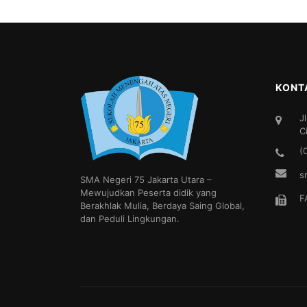
KONT
J
C
(
s
SMA Negeri 75 Jakarta Utara –
Mewujudkan Peserta didik yang
F
Berakhlak Mulia, Berdaya Saing Global,
dan Peduli Lingkungan.