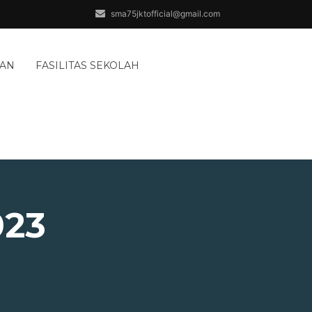
sma75jktofficial@gmail.com
AAN
FASILITAS SEKOLAH
023