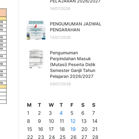
PELAJARAN 2026/2027
16/07/2026
PENGUMUMAN JADWAL
PENGARAHAN
13/07/2026
Pengumuman
Perpindahan Masuk
(Mutasi) Peserta Didik
Semester Ganjil Tahun
Pelajaran 2026/2027
09/07/2026
M
T
W
T
F
S
S
1
2
3
4
5
6
7
8
9
10
11
12
13
14
15
16
17
18
19
20
21
22
23
24
25
26
27
28