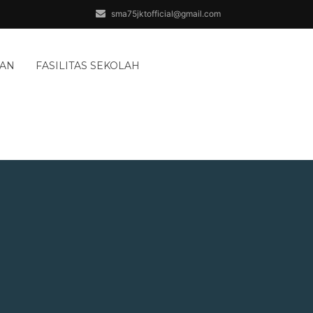
sma75jktofficial@gmail.com
AAN
FASILITAS SEKOLAH