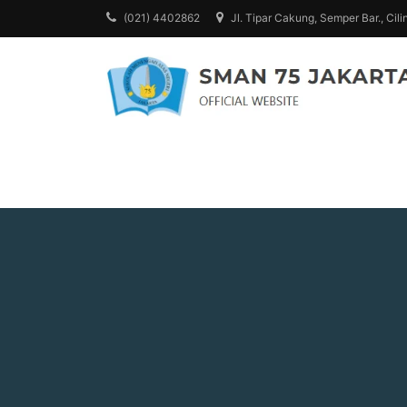
Skip
(021) 4402862
Jl. Tipar Cakung, Semper Bar., Cili
to
content