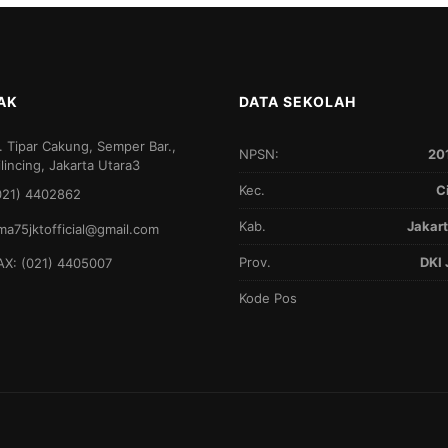
AK
DATA SEKOLAH
l. Tipar Cakung, Semper Bar.,
NPSN:
20
ilincing, Jakarta Utara3
Kec.
C
021) 4402862
Kab.
Jakart
ma75jktofficial@gmail.com
Prov.
DKI 
AX: (021) 4405007
Kode Pos