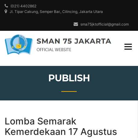
Skip
(021) 4402862
to
Jl. Tipar Cakung, Semper Bar., Cilincing, Jakarta Utara
content
sma75jktofficial@gmail.com
Mewujudkan
SMAN 
Peserta didik
JAKAR
Berakhlak Mul
Berdaya Sain
Global, dan
Peduli Lingk
PUBLISH
Lomba Semarak
Kemerdekaan 17 Agustus