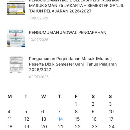
MASUK SMAN 75 JAKARTA – SEMESTER GANJIL
TAHUN PELAJARAN 2026/2027
16/07/2026
PENGUMUMAN JADWAL PENGARAHAN
13/07/2026
Pengumuman Perpindahan Masuk (Mutasi)
Peserta Didik Semester Ganjil Tahun Pelajaran
2026/2027
09/07/2026
M
T
W
T
F
S
S
1
2
3
4
5
6
7
8
9
10
11
12
13
14
15
16
17
18
19
20
21
22
23
24