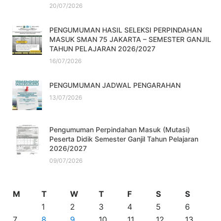
20/07/2026
PENGUMUMAN HASIL SELEKSI PERPINDAHAN
MASUK SMAN 75 JAKARTA – SEMESTER GANJIL
TAHUN PELAJARAN 2026/2027
16/07/2026
PENGUMUMAN JADWAL PENGARAHAN
13/07/2026
Pengumuman Perpindahan Masuk (Mutasi)
Peserta Didik Semester Ganjil Tahun Pelajaran
2026/2027
09/07/2026
M
T
W
T
F
S
S
1
2
3
4
5
6
7
8
9
10
11
12
13