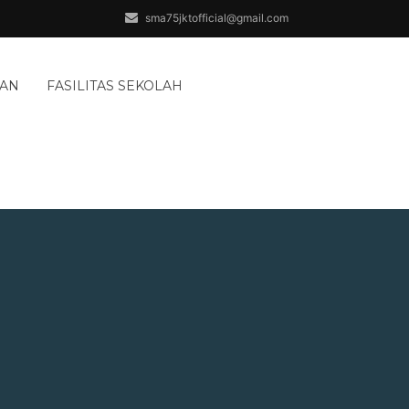
sma75jktofficial@gmail.com
AAN
FASILITAS SEKOLAH