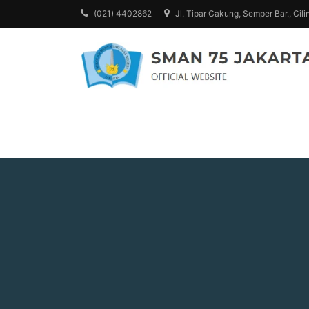
Skip
(021) 4402862
Jl. Tipar Cakung, Semper Bar., Cili
to
content