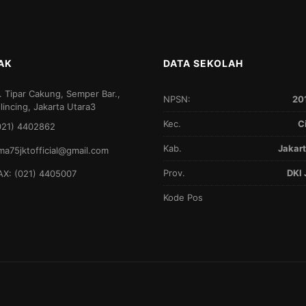
AK
DATA SEKOLAH
l. Tipar Cakung, Semper Bar.,
NPSN:
20
ilincing, Jakarta Utara3
Kec.
C
021) 4402862
Kab.
Jakart
ma75jktofficial@gmail.com
Prov.
DKI 
AX: (021) 4405007
Kode Pos