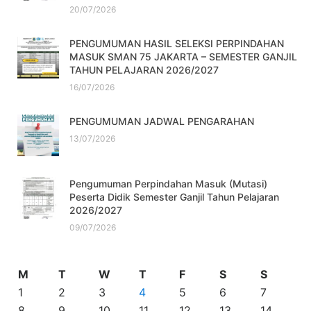
20/07/2026
PENGUMUMAN HASIL SELEKSI PERPINDAHAN
MASUK SMAN 75 JAKARTA – SEMESTER GANJIL
TAHUN PELAJARAN 2026/2027
16/07/2026
PENGUMUMAN JADWAL PENGARAHAN
13/07/2026
Pengumuman Perpindahan Masuk (Mutasi)
Peserta Didik Semester Ganjil Tahun Pelajaran
2026/2027
09/07/2026
M
T
W
T
F
S
S
1
2
3
4
5
6
7
8
9
10
11
12
13
14