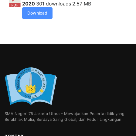
2020
301 downloads
2.57 MB
Download
SMA Negeri 75 Jakarta Utara – Mewujudkan Peserta didik yang
Berakhlak Mulia, Berdaya Saing Global, dan Peduli Lingkungan.